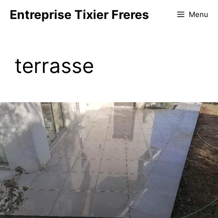
Aller
Entreprise Tixier Freres
Menu
au
contenu
terrasse