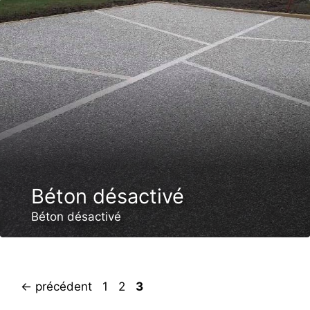
Béton désactivé
Béton désactivé
Page
Page
Page
←
précédent
1
2
3