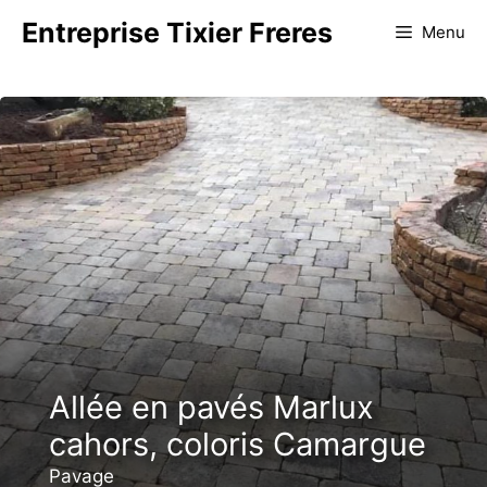
Aller
Entreprise Tixier Freres
Menu
au
contenu
Allée en pavés Marlux
cahors, coloris Camargue
Pavage