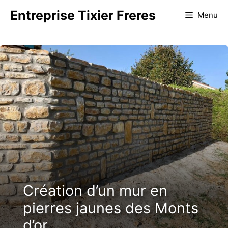
Aller
Entreprise Tixier Freres
Menu
au
contenu
Création d’un mur en
pierres jaunes des Monts
d’or