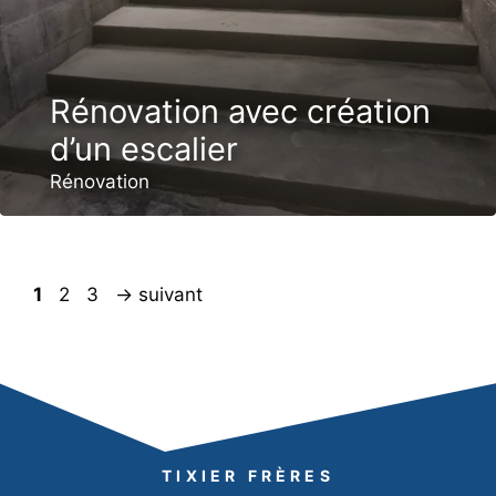
Rénovation avec création
d’un escalier
Rénovation
Page
Page
Page
1
2
3
→
suivant
TIXIER FRÈRES